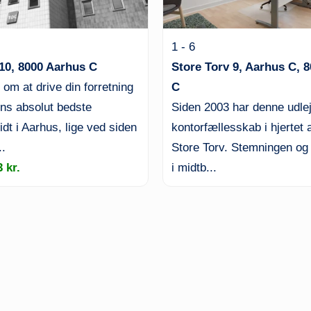
1 - 6
10, 8000 Aarhus C
Store Torv 9, Aarhus C, 
m at drive din forretning
C
ens absolut bedste
Siden 2003 har denne udlej
dt i Aarhus, lige ved siden
kontorfællesskab i hjertet 
..
Store Torv. Stemningen o
3 kr.
i midtb...