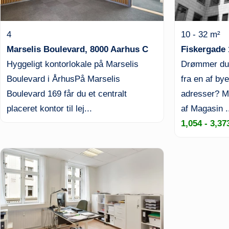
4
10 - 32 m²
Marselis Boulevard, 8000 Aarhus C
Fiskergade 
Hyggeligt kontorlokale på Marselis
Drømmer du o
Boulevard i ÅrhusPå Marselis
fra en af by
Boulevard 169 får du et centralt
adresser? Mi
placeret kontor til lej...
af Magasin .
1,054 - 3,37