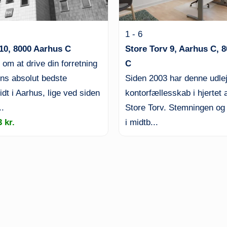
1 - 6
10, 8000 Aarhus C
Store Torv 9, Aarhus C, 
m at drive din forretning
C
ens absolut bedste
Siden 2003 har denne udlej
dt i Aarhus, lige ved siden
kontorfællesskab i hjertet 
..
Store Torv. Stemningen o
3 kr.
i midtb...