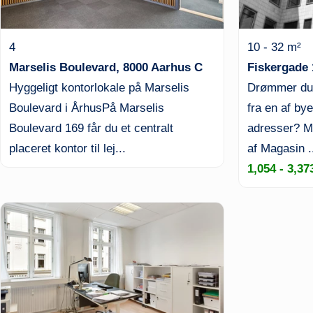
4
10 - 32 m²
Marselis Boulevard, 8000 Aarhus C
Fiskergade 
Hyggeligt kontorlokale på Marselis
Drømmer du o
Boulevard i ÅrhusPå Marselis
fra en af by
Boulevard 169 får du et centralt
adresser? Mi
placeret kontor til lej...
af Magasin .
1,054 - 3,37